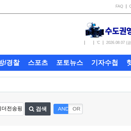
FAQ
'C
2026.08.07 (금
방/경찰
스포츠
포토뉴스
기자수첩
검색
AND
OR