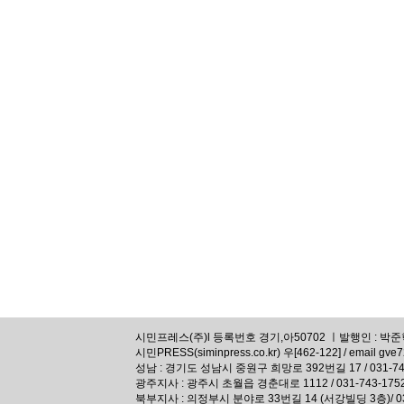
시민프레스(주)l 등록번호 경기,아50702 ㅣ발행인 : 박준혁,
시민PRESS(siminpress.co.kr) 우[462-122] / email gve
성남 : 경기도 성남시 중원구 희망로 392번길 17 / 031-74
광주지사 : 광주시 초월읍 경춘대로 1112 / 031-743-175
북부지사 : 의정부시 분야로 33번길 14 (서강빌딩 3층)/ 031