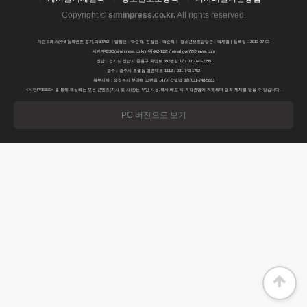
Copyright ©
siminpress.co.kr
.
All rights reserved.
시민프레스(주)l 등록번호 경기,아50702 ㅣ발행인 : 박준혁, 편집인 : 박준혁ㅣ 청소년보호담당관 : 박재철 | 등록일 : 2013-07-03
시민PRESS(siminpress.co.kr) 우[462-122] / email gve72@naver.com
성남 : 경기도 성남시 중원구 희망로 392번길 17 / 031-743-2295
광주 : 광주시 초월읍 경춘대로 1112 / 031-743-1752
북부지사 : 의정부시 분야로 33번길 14 (서강빌딩 3층)031-748-5883
<시민PRESS> 를 통해 제공되는 모든 콘텐츠(기사 및 사진)는 무단 사용,복사,배포 시 저작권법에 저해되며 법적 제재를 받을 수 있습니다.
PC 버전으로 보기