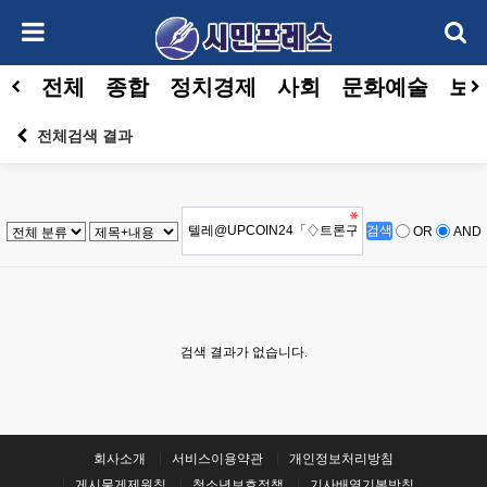
전체
종합
정치경제
사회
문화예술
보건
전체검색 결과
OR
AND
검색 결과가 없습니다.
회사소개
서비스이용약관
개인정보처리방침
게시물게제원칙
청소년보호정책
기사배열기본방침