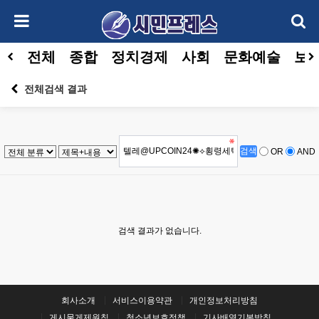
전체
종합
정치경제
사회
문화예술
보건
전체검색 결과
OR
AND
검색 결과가 없습니다.
회사소개
서비스이용약관
개인정보처리방침
게시물게제원칙
청소년보호정책
기사배열기본방침