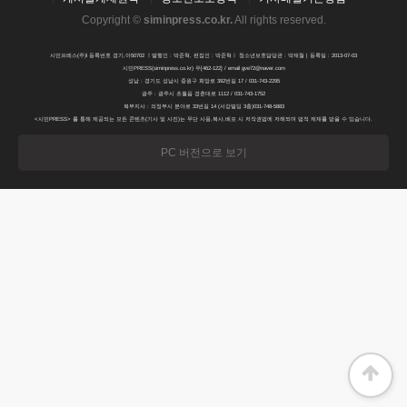
Copyright ©
siminpress.co.kr
.
All rights reserved.
시민프레스(주)l 등록번호 경기,아50702 ㅣ발행인 : 박준혁, 편집인 : 박준혁ㅣ 청소년보호담당관 : 박재철 | 등록일 : 2013-07-03
시민PRESS(siminpress.co.kr) 우[462-122] / email gve72@naver.com
성남 : 경기도 성남시 중원구 희망로 392번길 17 / 031-743-2295
광주 : 광주시 초월읍 경춘대로 1112 / 031-743-1752
북부지사 : 의정부시 분야로 33번길 14 (서강빌딩 3층)031-748-5883
<시민PRESS> 를 통해 제공되는 모든 콘텐츠(기사 및 사진)는 무단 사용,복사,배포 시 저작권법에 저해되며 법적 제재를 받을 수 있습니다.
PC 버전으로 보기