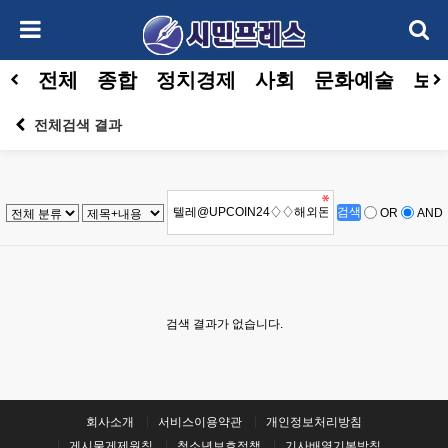
전체
종합
정치경제
사회
문화예술
보건
전체검색 결과
OR
AND
검색 결과가 없습니다.
회사소개
서비스이용약관
개인정보처리방침
게시물게제원칙
청소년보호정책
기사배열기본방침