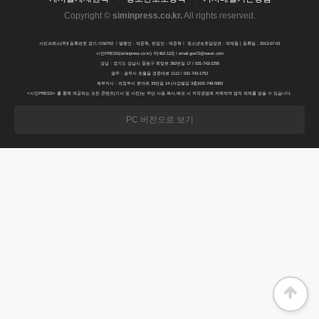
Copyright ©
siminpress.co.kr
.
All rights reserved.
시민프레스(주)l 등록번호 경기,아50702 ㅣ발행인 : 박준혁, 편집인 : 박준혁ㅣ 청소년보호담당관 : 박재철 | 등록일 : 2013-07-03
시민PRESS(siminpress.co.kr) 우[462-122] / email gve72@naver.com
성남 : 경기도 성남시 중원구 희망로 392번길 17 / 031-743-2295
광주 : 광주시 초월읍 경춘대로 1112 / 031-743-1752
북부지사 : 의정부시 분야로 33번길 14 (서강빌딩 3층)031-748-5883
<시민PRESS> 를 통해 제공되는 모든 콘텐츠(기사 및 사진)는 무단 사용,복사,배포 시 저작권법에 저해되며 법적 제재를 받을 수 있습니다.
PC 버전으로 보기