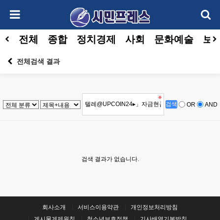
전체
종합
정치경제
사회
문화예술
보건
전체검색 결과
OR
AND
검색 결과가 없습니다.
회사소개
서비스이용약관
개인정보처리방침
게시물게제원칙
청소년보호정책
기사배열기본방침