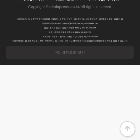
Copyright ©
siminpress.co.kr
.
All rights reserved.
시민프레스(주)l 등록번호 경기,아50702 ㅣ발행인 : 박준혁, 편집인 : 박준혁ㅣ 청소년보호담당관 : 박재철 | 등록일 : 2013-07-03
시민PRESS(siminpress.co.kr) 우[462-122] / email gve72@naver.com
성남 : 경기도 성남시 중원구 희망로 392번길 17 / 031-743-2295
광주 : 광주시 초월읍 경춘대로 1112 / 031-743-1752
북부지사 : 의정부시 분야로 33번길 14 (서강빌딩 3층)031-748-5883
<시민PRESS> 를 통해 제공되는 모든 콘텐츠(기사 및 사진)는 무단 사용,복사,배포 시 저작권법에 저해되며 법적 제재를 받을 수 있습니다.
PC 버전으로 보기