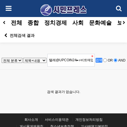
전체
종합
정치경제
사회
문화예술
보건
전체검색 결과
OR
AND
검색 결과가 없습니다.
회사소개
서비스이용약관
개인정보처리방침
게시물게제원칙
청소년보호정책
기사배열기본방침