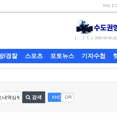
FAQ
'C
2026.08.08 (토
방/경찰
스포츠
포토뉴스
기자수첩
검색
AND
OR