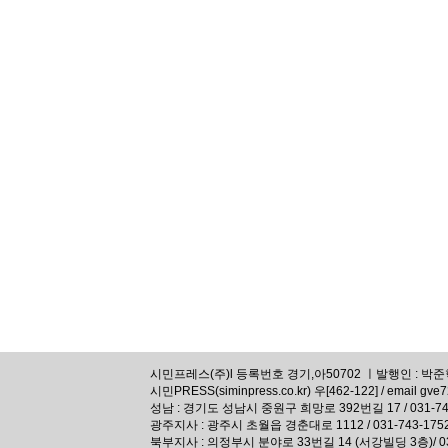
시민프레스(주)l 등록번호 경기,아50702 ㅣ발행인 : 박준혁,
시민PRESS(siminpress.co.kr) 우[462-122] / email gve
성남 : 경기도 성남시 중원구 희망로 392번길 17 / 031-74
광주지사 : 광주시 초월읍 경춘대로 1112 / 031-743-175
북부지사 : 의정부시 분야로 33번길 14 (서강빌딩 3층)/ 031