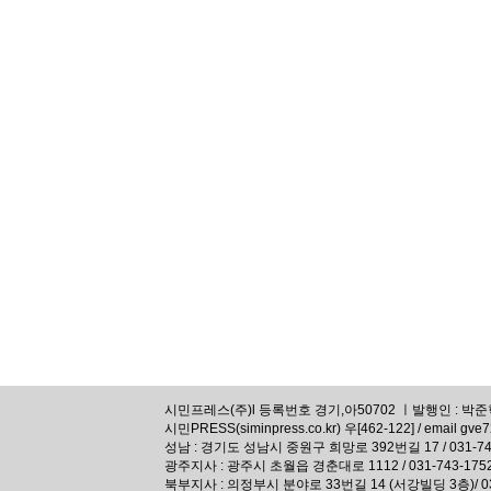
시민프레스(주)l 등록번호 경기,아50702 ㅣ발행인 : 박준혁,
시민PRESS(siminpress.co.kr) 우[462-122] / email gve
성남 : 경기도 성남시 중원구 희망로 392번길 17 / 031-74
광주지사 : 광주시 초월읍 경춘대로 1112 / 031-743-175
북부지사 : 의정부시 분야로 33번길 14 (서강빌딩 3층)/ 031