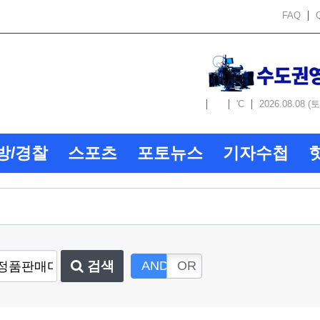
FAQ
'C
2026.08.08 (토
방/경찰
스포츠
포토뉴스
기자수첩
검색
AND
OR