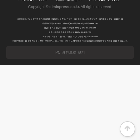
Copyright ©
siminpress.co.kr
.
All rights reserved.
시민프레스(주)l 등록번호 경기,아50702 ㅣ발행인 : 박준혁, 편집인 : 박준혁ㅣ 청소년보호담당관 : 박재철 | 등록일 : 2013-07-03
시민PRESS(siminpress.co.kr) 우[462-122] / email gve72@naver.com
성남 : 경기도 성남시 중원구 희망로 392번길 17 / 031-743-2295
광주 : 광주시 초월읍 경춘대로 1112 / 031-743-1752
북부지사 : 의정부시 분야로 33번길 14 (서강빌딩 3층)031-748-5883
<시민PRESS> 를 통해 제공되는 모든 콘텐츠(기사 및 사진)는 무단 사용,복사,배포 시 저작권법에 저해되며 법적 제재를 받을 수 있습니다.
PC 버전으로 보기