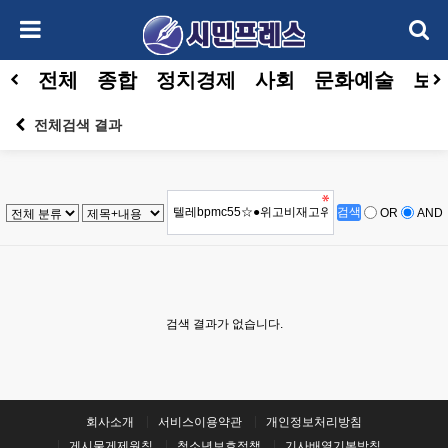
전체
종합
정치경제
사회
문화예술
보건
전체검색 결과
OR
AND
검색 결과가 없습니다.
회사소개
서비스이용약관
개인정보처리방침
게시물게제원칙
청소년보호정책
기사배열기본방침