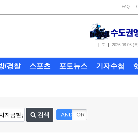
FAQ
'C
2026.08.06 (목
방/경찰
스포츠
포토뉴스
기자수첩
검색
AND
OR