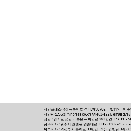
시민프레스(주)l 등록번호 경기,아50702 ㅣ발행인 : 박준혁,
시민PRESS(siminpress.co.kr) 우[462-122] / email gve
성남 : 경기도 성남시 중원구 희망로 392번길 17 / 031-74
광주지사 : 광주시 초월읍 경춘대로 1112 / 031-743-175
북부지사 : 의정부시 분야로 33번길 14 (서강빌딩 3층)/ 031