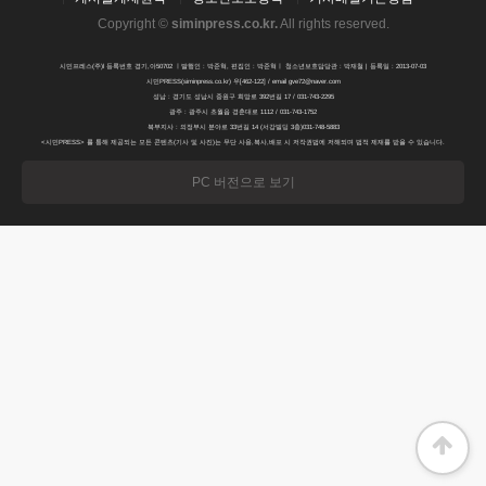
Copyright ©
siminpress.co.kr
.
All rights reserved.
시민프레스(주)l 등록번호 경기,아50702 ㅣ발행인 : 박준혁, 편집인 : 박준혁ㅣ 청소년보호담당관 : 박재철 | 등록일 : 2013-07-03
시민PRESS(siminpress.co.kr) 우[462-122] / email gve72@naver.com
성남 : 경기도 성남시 중원구 희망로 392번길 17 / 031-743-2295
광주 : 광주시 초월읍 경춘대로 1112 / 031-743-1752
북부지사 : 의정부시 분야로 33번길 14 (서강빌딩 3층)031-748-5883
<시민PRESS> 를 통해 제공되는 모든 콘텐츠(기사 및 사진)는 무단 사용,복사,배포 시 저작권법에 저해되며 법적 제재를 받을 수 있습니다.
PC 버전으로 보기