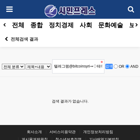
전체
종합
정치경제
사회
문화예술
보건
전체검색 결과
OR
AND
검색 결과가 없습니다.
회사소개
서비스이용약관
개인정보처리방침
게시물게제원칙
청소년보호정책
기사배열기본방침